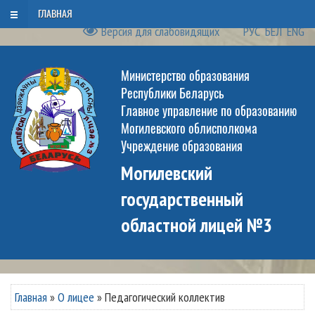
Пятница, 7 августа 2026
ГЛАВНАЯ
Версия для слабовидящих
РУС
БЕЛ
ENG
Министерство образования
Республики Беларусь
Главное управление по образованию
Могилевского облисполкома
Учреждение образования
Могилевский
государственный
областной лицей №3
Главная
»
О лицее
»
Педагогический коллектив