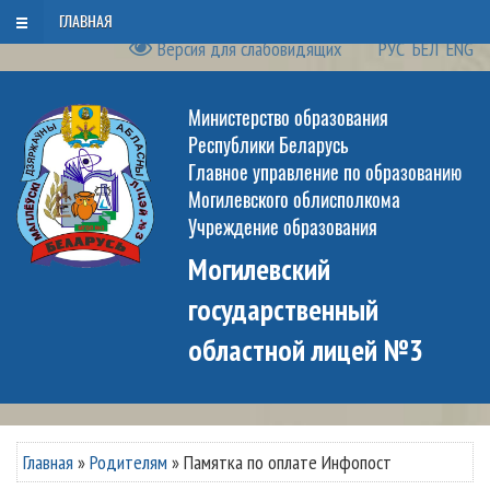
Пятница, 7 августа 2026
ГЛАВНАЯ
Версия для слабовидящих
РУС
БЕЛ
ENG
Министерство образования
Республики Беларусь
Главное управление по образованию
Могилевского облисполкома
Учреждение образования
Могилевский
государственный
областной лицей №3
Главная
»
Родителям
»
Памятка по оплате Инфопост