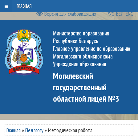
Воскресенье, 9 августа 2026
ГЛАВНАЯ
Версия для слабовидящих
РУС
БЕЛ
ENG
Министерство образования
Республики Беларусь
Главное управление по образованию
Могилевского облисполкома
Учреждение образования
Могилевский
государственный
областной лицей №3
Главная
»
Педагогу
»
Методическая работа