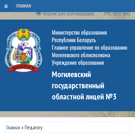
Воскресенье, 9 августа 2026
ГЛАВНАЯ
Версия для слабовидящих
РУС
БЕЛ
ENG
Министерство образования
Республики Беларусь
Главное управление по образованию
Могилевского облисполкома
Учреждение образования
Могилевский
государственный
областной лицей №3
Главная
»
Педагогу