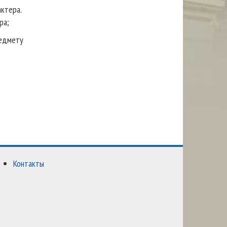
актера.
ера;
редмету
Контакты