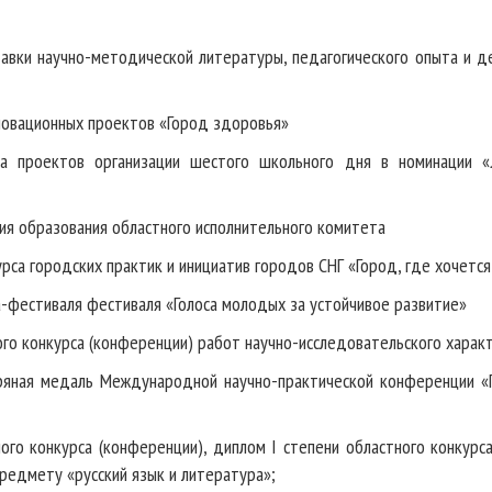
тавки научно-методической литературы, педагогического опыта и д
нновационных проектов «Город здоровья»
са проектов организации шестого школьного дня в номинации 
ия образования областного исполнительного комитета
са городских практик и инициатив городов СНГ «Город, где хочется
фестиваля фестиваля «Голоса молодых за устойчивое развитие»
ого конкурса (конференции) работ научно-исследовательского харак
ряная медаль Международной научно-практической конференции 
ого конкурса (конференции), диплом I степени областного конкурс
редмету «русский язык и литература»;