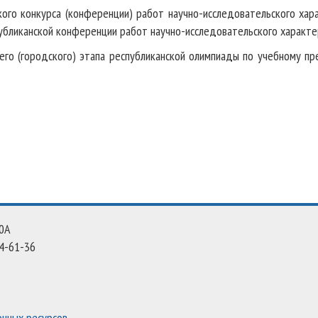
ого конкурса (конференции) работ научно-исследовательского хар
убликанской конференции работ научно-исследовательского характ
его (городского) этапа республиканской олимпиады по учебному п
10А
4-61-36
нных ресурсов.