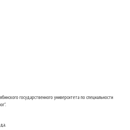
ябинского государственного университета по специальности
ог".
ода.