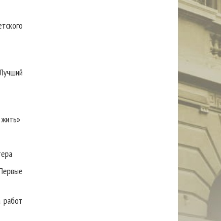
етского
«Лучший
 жить»
тера
«Первые
а работ