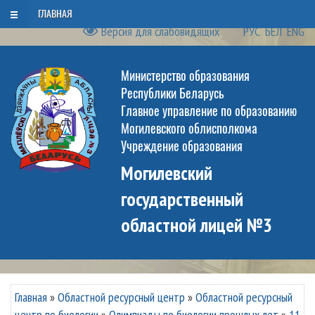
Воскресенье, 9 августа 2026
ГЛАВНАЯ
Версия для слабовидящих
РУС
БЕЛ
ENG
Министерство образования
Республики Беларусь
Главное управление по образованию
Могилевского облисполкома
Учреждение образования
Могилевский
государственный
областной лицей №3
Главная
»
Областной ресурсный центр
»
Областной ресурсный
центр по биологии
»
Олимпиады по биологии прошлых лет
»
11